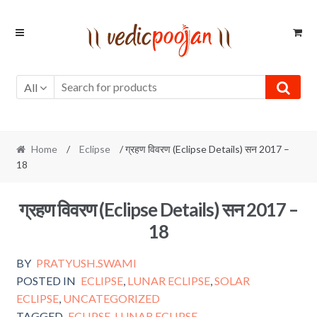
Skip
Skip
to
to
navigation
content
All
Home
/
Eclipse
/ ग्रहण विवरण (Eclipse Details) सन 2017 –
18
ग्रहण विवरण (Eclipse Details) सन 2017 –
18
BY
PRATYUSH.SWAMI
POSTED IN
ECLIPSE
,
LUNAR ECLIPSE
,
SOLAR
ECLIPSE
,
UNCATEGORIZED
TAGGED
ECLIPSE
,
LUNAR ECLIPSE
,