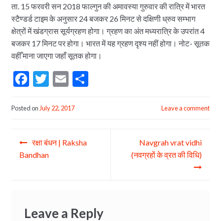
ता. 15 फरवरी सन 2018 फाल्गुन की अमावस्या गुरुवार की रात्रि में भारत
स्टैण्डर्ड टाइम के अनुसार 24 बजकर 26 मिनट से दक्षिणी ध्रुव सम्भाग
क्षेत्रों में खंडग्रास सूर्यग्रहण होगा। ग्रहण का अंत मध्यरात्रि के उपरांत 4
बजकर 17 मिनट पर होगा। भारत में यह ग्रहण दृश्य नहीं होगा। नोट- सूतक
वहीँ माना जाएगा जहाँ सूतक होगा।
F
T
E
S
ac
w
m
h
e
itt
ai
ar
Posted on
July 22, 2017
Leave a comment
b
er
l
e
Post
o
रक्षा बंधन | Raksha
Navgrah vrat vidhi
navigation
o
Bandhan
(नवग्रहों के व्रत की विधि)
k
Leave a Reply