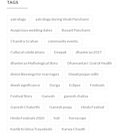
TAGS
astrology
astrology during Vivah Panchami
Auspicious wedding dates
Basant Panchami
Chandra Grahan
community events.
Cultural celebrations
Deepak
dhanteras 2017
dhanteras Mythological Story
Dhanvantari: God of Health
divine blessings for marriages
Diwali poojan vidhi
diwali significance
Durga
Eclipse
Festivals
Festival Story
Ganesh
ganesh chalisa
Ganesh Chaturthi
Ganesh pooja
Hindu Festival
Hindu Festivals 2020
holi
horoscope
Kartik Krishna Trayodashi
Karwa Chauth