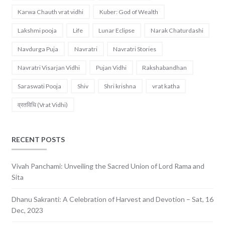
Karwa Chauth vrat vidhi
Kuber: God of Wealth
Lakshmi pooja
Life
Lunar Eclipse
Narak Chaturdashi
Navdurga Puja
Navratri
Navratri Stories
Navratri Visarjan Vidhi
Pujan Vidhi
Rakshabandhan
Saraswati Pooja
Shiv
Shri krishna
vrat katha
व्रतविधि (Vrat Vidhi)
RECENT POSTS
Vivah Panchami: Unveiling the Sacred Union of Lord Rama and
Sita
Dhanu Sakranti: A Celebration of Harvest and Devotion – Sat, 16
Dec, 2023