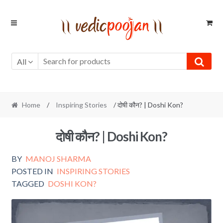
Skip
Skip
to
to
navigation
content
All
Home
/
Inspiring Stories
/ दोषी कौन? | Doshi Kon?
दोषी कौन? | Doshi Kon?
BY
MANOJ SHARMA
POSTED IN
INSPIRING STORIES
TAGGED
DOSHI KON?