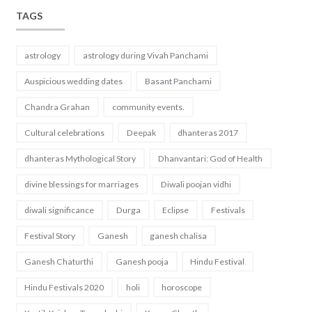
TAGS
astrology
astrology during Vivah Panchami
Auspicious wedding dates
Basant Panchami
Chandra Grahan
community events.
Cultural celebrations
Deepak
dhanteras 2017
dhanteras Mythological Story
Dhanvantari: God of Health
divine blessings for marriages
Diwali poojan vidhi
diwali significance
Durga
Eclipse
Festivals
Festival Story
Ganesh
ganesh chalisa
Ganesh Chaturthi
Ganesh pooja
Hindu Festival
Hindu Festivals 2020
holi
horoscope