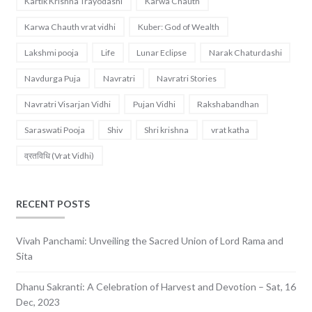
Kartik Krishna Trayodashi
Karwa Chauth
Karwa Chauth vrat vidhi
Kuber: God of Wealth
Lakshmi pooja
Life
Lunar Eclipse
Narak Chaturdashi
Navdurga Puja
Navratri
Navratri Stories
Navratri Visarjan Vidhi
Pujan Vidhi
Rakshabandhan
Saraswati Pooja
Shiv
Shri krishna
vrat katha
व्रतविधि (Vrat Vidhi)
RECENT POSTS
Vivah Panchami: Unveiling the Sacred Union of Lord Rama and
Sita
Dhanu Sakranti: A Celebration of Harvest and Devotion – Sat, 16
Dec, 2023