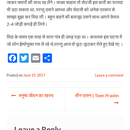
जाकर चमारों की साथ रह लेंगे। माधव चाहता तो सेठजी इस बातों का फायदा
भी उठा सकता था, परन्तु उसने आस्था और सेठजी को अनेक प्रकार से
समझा बुझा कर विदा ली। बहुत कहने की बावजूद उसने साथ आपने केवल
2-4 जोड़ी कपड़ें ही लिये।
विदा के समय एक तरह से सारा गांव ही उमड़ पड़ा था। कलतक इस घटना में
जो लोग ईर्ष्यायुक्त रस लें रहे थे,परन्तु आज वो फूट-फूटकर रोते हुए देखे गए ।
F
T
E
S
ac
w
m
h
e
itt
ai
ar
Posted on
June 19, 2017
Leave a comment
b
er
l
e
Post
o
मनुष्य जीवन का रहस्य
तीन प्रश्न | Teen Prashn
navigation
o
k
Leave a Reply