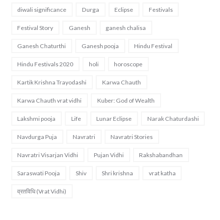
diwali significance
Durga
Eclipse
Festivals
Festival Story
Ganesh
ganesh chalisa
Ganesh Chaturthi
Ganesh pooja
Hindu Festival
Hindu Festivals 2020
holi
horoscope
Kartik Krishna Trayodashi
Karwa Chauth
Karwa Chauth vrat vidhi
Kuber: God of Wealth
Lakshmi pooja
Life
Lunar Eclipse
Narak Chaturdashi
Navdurga Puja
Navratri
Navratri Stories
Navratri Visarjan Vidhi
Pujan Vidhi
Rakshabandhan
Saraswati Pooja
Shiv
Shri krishna
vrat katha
व्रतविधि (Vrat Vidhi)