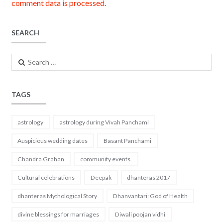
comment data is processed.
SEARCH
Search
for:
TAGS
astrology
astrology during Vivah Panchami
Auspicious wedding dates
Basant Panchami
Chandra Grahan
community events.
Cultural celebrations
Deepak
dhanteras 2017
dhanteras Mythological Story
Dhanvantari: God of Health
divine blessings for marriages
Diwali poojan vidhi