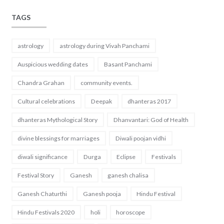
TAGS
astrology
astrology during Vivah Panchami
Auspicious wedding dates
Basant Panchami
Chandra Grahan
community events.
Cultural celebrations
Deepak
dhanteras 2017
dhanteras Mythological Story
Dhanvantari: God of Health
divine blessings for marriages
Diwali poojan vidhi
diwali significance
Durga
Eclipse
Festivals
Festival Story
Ganesh
ganesh chalisa
Ganesh Chaturthi
Ganesh pooja
Hindu Festival
Hindu Festivals 2020
holi
horoscope