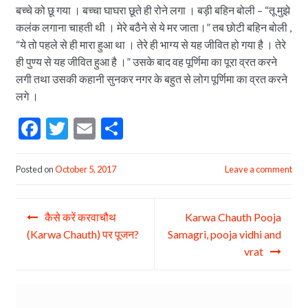
बच्चे को छू गया । बच्चा घाघरा छूते ही रोने लगा । बड़ी बहिन बोली – “तू मुझे
कलंक लगाना चाहती थी । मेरे बठैने से ये मर जाता।” तब छोटी बहिन बोली ,
“ये तो पहले से ही मारा हुआ था । तेरे ही भाग्य से यह जीवित हो गया है । तेरे
ही पुण्य से यह जीवित हुआ है ।” उसके बाद वह पूर्णिमा का पूरा व्रत करने
लगी तथा उसकी कहानी सुनकर नगर के बहुत से लोग पूर्णिमा का व्रत करने
लगे ।
F
T
E
S
ac
w
m
h
e
itt
ai
ar
Posted on
October 5, 2017
Leave a comment
b
er
l
e
Post
o
कैसे करें करवाचौथ
Karwa Chauth Pooja
navigation
o
(Karwa Chauth) पर पूजन?
Samagri, pooja vidhi and
vrat
k