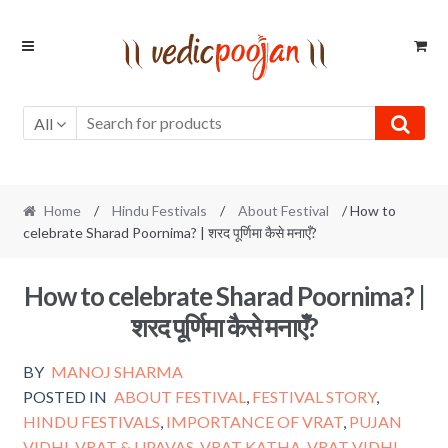
Skip
Skip
to
to
navigation
content
All
Home
/
Hindu Festivals
/
About Festival
/ How to
celebrate Sharad Poornima? | शरद पूर्णिमा कैसे मनाएँ?
How to celebrate Sharad Poornima? |
शरद पूर्णिमा कैसे मनाएँ?
BY
MANOJ SHARMA
POSTED IN
ABOUT FESTIVAL
,
FESTIVAL STORY
,
HINDU FESTIVALS
,
IMPORTANCE OF VRAT
,
PUJAN
VIDHI
,
VRAT & UPAVAS
,
VRAT KATHA
,
VRAT VIDHI