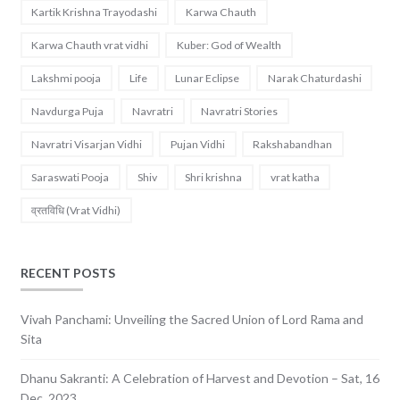
Kartik Krishna Trayodashi
Karwa Chauth
Karwa Chauth vrat vidhi
Kuber: God of Wealth
Lakshmi pooja
Life
Lunar Eclipse
Narak Chaturdashi
Navdurga Puja
Navratri
Navratri Stories
Navratri Visarjan Vidhi
Pujan Vidhi
Rakshabandhan
Saraswati Pooja
Shiv
Shri krishna
vrat katha
व्रतविधि (Vrat Vidhi)
RECENT POSTS
Vivah Panchami: Unveiling the Sacred Union of Lord Rama and
Sita
Dhanu Sakranti: A Celebration of Harvest and Devotion – Sat, 16
Dec, 2023